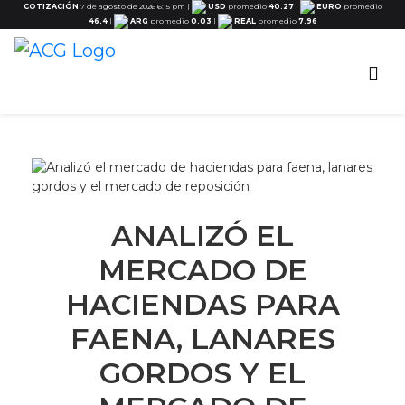
COTIZACIÓN
7 de agosto de 2026 6:15 pm
|
USD
promedio
40.27
|
EURO
promedio
46.4
|
ARG
promedio
0.03
|
REAL
promedio
7.96
ANALIZÓ EL
MERCADO DE
HACIENDAS PARA
FAENA, LANARES
GORDOS Y EL