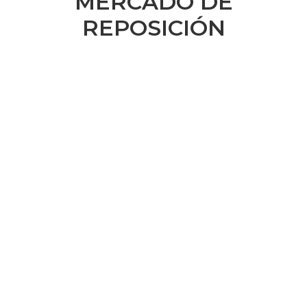
MERCADO DE
REPOSICIÓN
Newsletter
Recibí las noticias
de la ACG
directamente en tu
correo electrónico