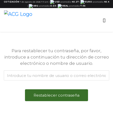
COTIZACIÓN
7 de agosto de 2026 7:11 am
|
USD
promedio
40.27
|
EURO
promedio
46.4
|
ARG
promedio
0.03
|
REAL
promedio
7.96
Para restablecer tu contraseña, por favor,
introduce a continuación tu dirección de correo
electrónico o nombre de usuario.