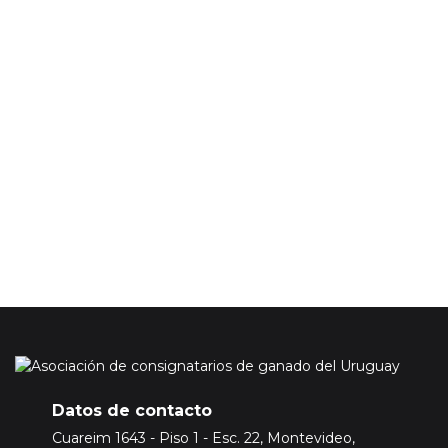
Su correo electónico será incluido en nuestra base de datos
para enviarle información de nuestra asociación, esta
información no incluye los precios de los mercados ganaderos.
En caso de que quiera acceder a la información de precios del
mercado ganadero tendrá que adquirir una suscripción
Premium.
Para ello
Inicie sesión o registrese aquí
Datos de contacto
Cuareim 1643 - Piso 1 - Esc. 22, Montevideo,