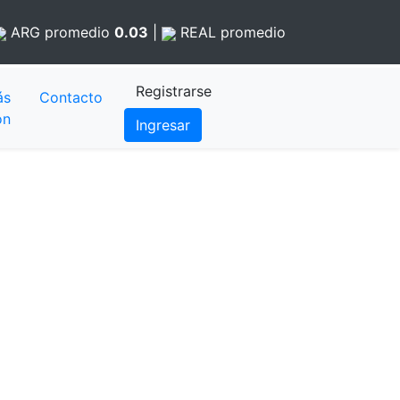
ARG
promedio
0.03
|
REAL
promedio
Registrarse
ás
Contacto
ón
Ingresar