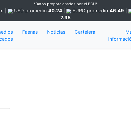
*Datos proporcionados por el BCU*
am
|
USD
promedio
40.24
|
EURO
promedio
46.49
|
7.95
edios
Faenas
Noticias
Cartelera
M
cados
Informaci
mates