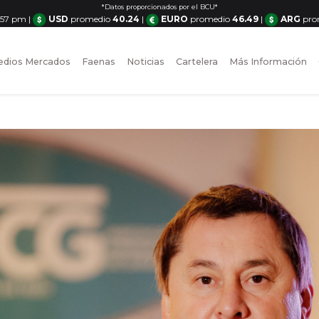
*Datos proporcionados por el BCU*
1:57 pm
|
USD
promedio
40.24
|
EURO
promedio
46.49
|
ARG
pro
dios Mercados
Faenas
Noticias
Cartelera
Más Información