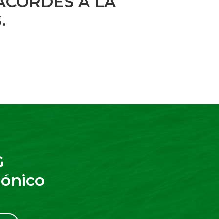
ACORDES A LA
.
G
rónico