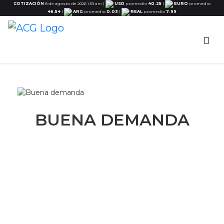
COTIZACIÓN
8 de agosto de 2026 1:53 am
|
USD
promedio
40.25
|
EURO
promedio
46.54
|
ARG
promedio
0.03
|
REAL
promedio
7.99
BUENA DEMANDA