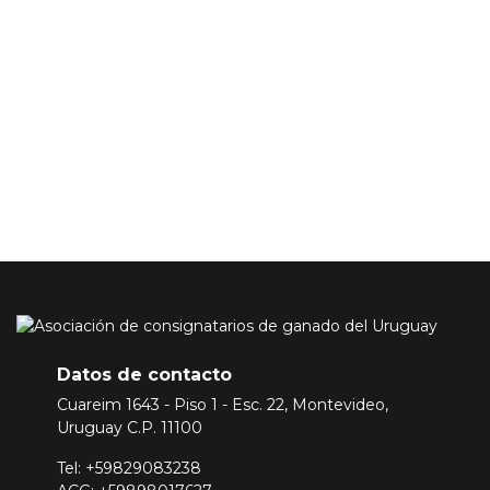
información no incluye los precios de los mercados ganaderos.
En caso de que quiera acceder a la información de precios del
mercado ganadero tendrá que adquirir una suscripción
Premium.
Para ello
Inicie sesión o registrese aquí
Datos de contacto
Cuareim 1643 - Piso 1 - Esc. 22, Montevideo,
Uruguay C.P. 11100
Tel: +59829083238