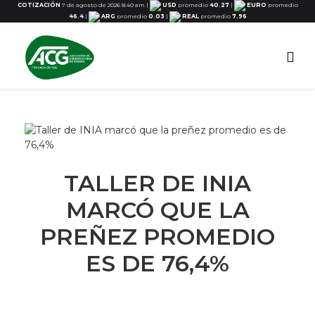
COTIZACIÓN
7 de agosto de 2026 8:40 am
|
USD
promedio
40.27
|
EURO
promedio
46.4
|
ARG
promedio
0.03
|
REAL
promedio
7.96
TALLER DE INIA
MARCÓ QUE LA
PREÑEZ PROMEDIO
ES DE 76,4%