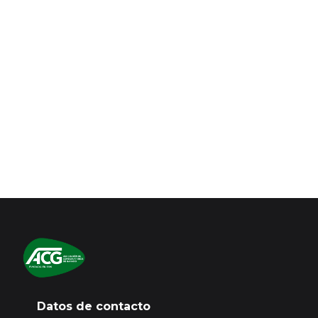
Su correo electónico será incluido en nuestra base de datos
para enviarle información de nuestra asociación, esta
información no incluye los precios de los mercados ganaderos.
En caso de que quiera acceder a la información de precios del
mercado ganadero tendrá que adquirir una suscripción
Premium.
Para ello
Inicie sesión o registrese aquí
Datos de contacto