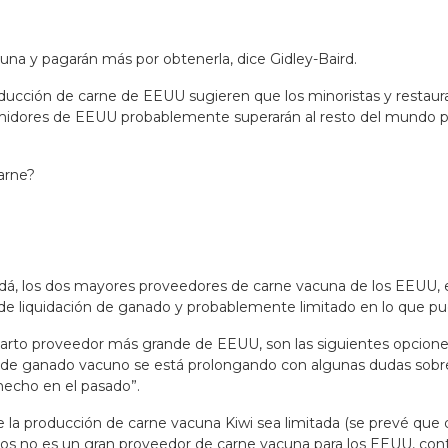
na y pagarán más por obtenerla, dice Gidley-Baird.
roducción de carne de EEUU sugieren que los minoristas y restaur
nsumidores de EEUU probablemente superarán al resto del mundo 
arne?
adá, los dos mayores proveedores de carne vacuna de los EEUU, 
e liquidación de ganado y probablemente limitado en lo que pued
cuarto proveedor más grande de EEUU, son las siguientes opciones
ón de ganado vacuno se está prolongando con algunas dudas sobre
echo en el pasado”.
la producción de carne vacuna Kiwi sea limitada (se prevé que 
s no es un gran proveedor de carne vacuna para los EEUU, conti