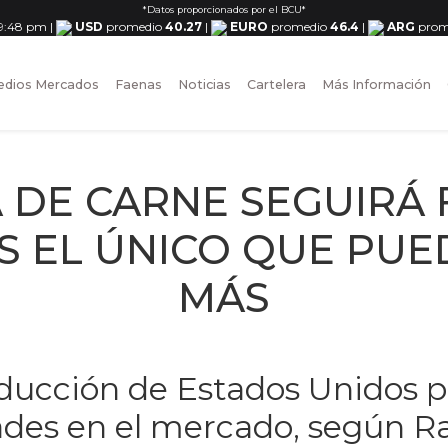
*Datos proporcionados por el BCU*
 9:48 pm
|
USD
promedio
40.27
|
EURO
promedio
46.4
|
ARG
prom
dios Mercados
Faenas
Noticias
Cartelera
Más Información
DE CARNE SEGUIRÁ F
S EL ÚNICO QUE PUE
MÁS
oducción de Estados Unidos 
dades en el mercado, según 