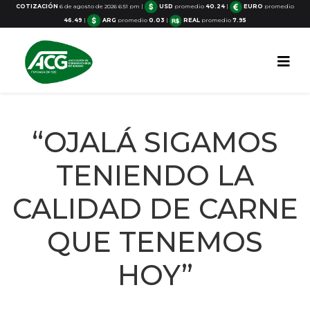
COTIZACIÓN
6 de agosto de 2026 6:51 pm
|
USD
promedio
40.24
|
EURO
promedio
46.49
|
ARG
promedio
0.03
|
REAL
promedio
7.95
“OJALÁ SIGAMOS
TENIENDO LA
CALIDAD DE CARNE
QUE TENEMOS
HOY”