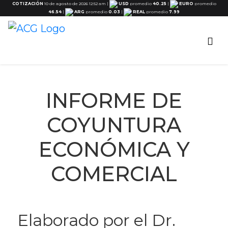
COTIZACIÓN
10 de agosto de 2026 12:52 am
|
USD
promedio
40.25
|
EURO
promedio
46.54
|
ARG
promedio
0.03
|
REAL
promedio
7.99
INFORME DE
COYUNTURA
ECONÓMICA Y
COMERCIAL
Elaborado por el Dr.