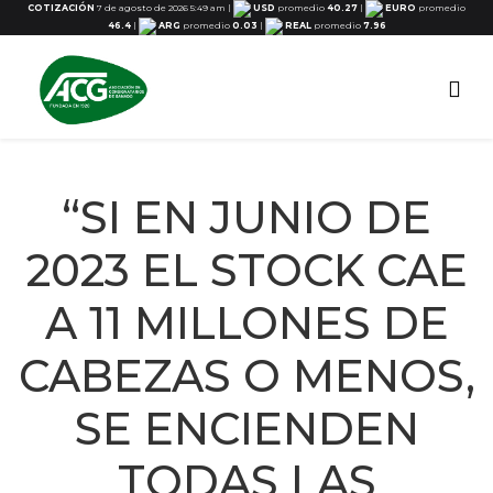
COTIZACIÓN
7 de agosto de 2026 5:49 am
|
USD
promedio
40.27
|
EURO
promedio
46.4
|
ARG
promedio
0.03
|
REAL
promedio
7.96
“SI EN JUNIO DE
2023 EL STOCK CAE
A 11 MILLONES DE
CABEZAS O MENOS,
SE ENCIENDEN
TODAS LAS