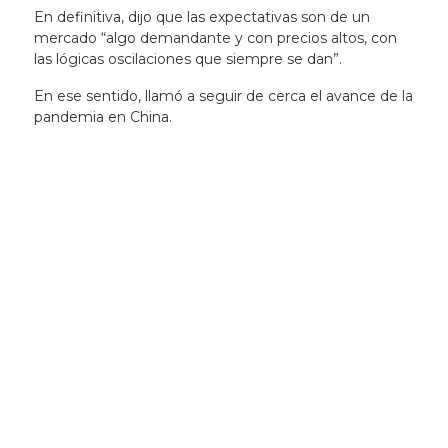
En definitiva, dijo que las expectativas son de un
mercado “algo demandante y con precios altos, con
las lógicas oscilaciones que siempre se dan”.
En ese sentido, llamó a seguir de cerca el avance de la
pandemia en China.
Newsletter
Recibí las noticias
de la ACG
directamente en tu