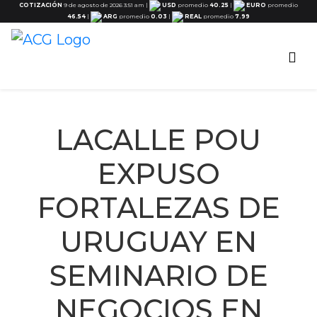
COTIZACIÓN
9 de agosto de 2026 3:51 am
|
USD
promedio
40.25
|
EURO
promedio
46.54
|
ARG
promedio
0.03
|
REAL
promedio
7.99
LACALLE POU
EXPUSO
FORTALEZAS DE
URUGUAY EN
SEMINARIO DE
NEGOCIOS EN