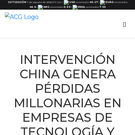
COTIZACIÓN
7 de agosto de 2026 5:17 pm
|
USD
promedio
40.27
|
EURO
promedio
46.4
|
ARG
promedio
0.03
|
REAL
promedio
7.96
INTERVENCIÓN
CHINA GENERA
PÉRDIDAS
MILLONARIAS EN
EMPRESAS DE
TECNOLOGÍA Y