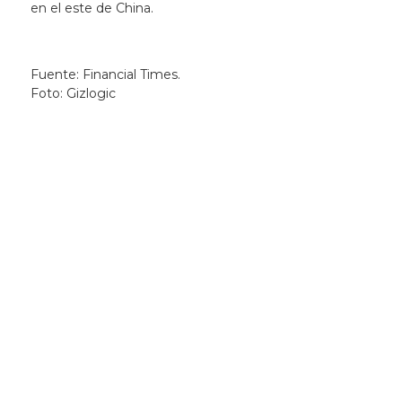
en el este de China.
Fuente: Financial Times.
Foto: Gizlogic
Newsletter
Recibí las noticias
de la ACG
directamente en tu