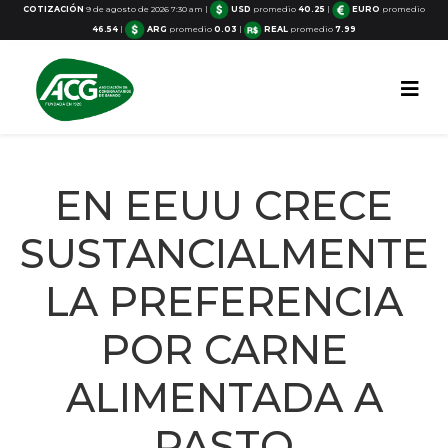
COTIZACIÓN
9 de agosto de 2026 7:30 am
|
USD
promedio
40.25
|
EURO
promedio
46.54
|
ARG
promedio
0.03
|
REAL
promedio
7.99
EN EEUU CRECE
SUSTANCIALMENTE
LA PREFERENCIA
POR CARNE
ALIMENTADA A
PASTO