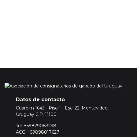
En caso de que quiera acceder a la información de precios del
mercado ganadero tendrá que adquirir una suscripción
Premium.
Para ello
Inicie sesión o registrese aquí
Datos de contacto
Cuareim 1643 - Piso 1 - Esc. 22, Montevideo,
Uruguay C.P. 11100
Tel: +59829083238
ACG: +59898017627