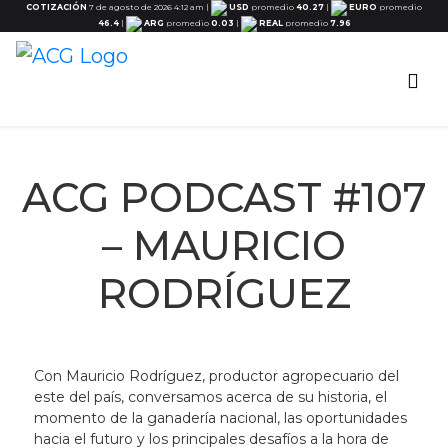
COTIZACIÓN
7 de agosto de 2026 4:12 am
|
USD
promedio
40.27
|
EURO
promedio
46.4
|
ARG
promedio
0.03
|
REAL
promedio
7.96
ACG PODCAST #107
– MAURICIO
RODRÍGUEZ
Con Mauricio Rodríguez, productor agropecuario del
este del país, conversamos acerca de su historia, el
momento de la ganadería nacional, las oportunidades
hacia el futuro y los principales desafíos a la hora de