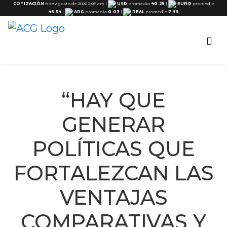
COTIZACIÓN
9 de agosto de 2026 2:08 am
|
USD
promedio
40.25
|
EURO
promedio
46.54
|
ARG
promedio
0.03
|
REAL
promedio
7.99
“HAY QUE
GENERAR
POLÍTICAS QUE
FORTALEZCAN LAS
VENTAJAS
COMPARATIVAS Y