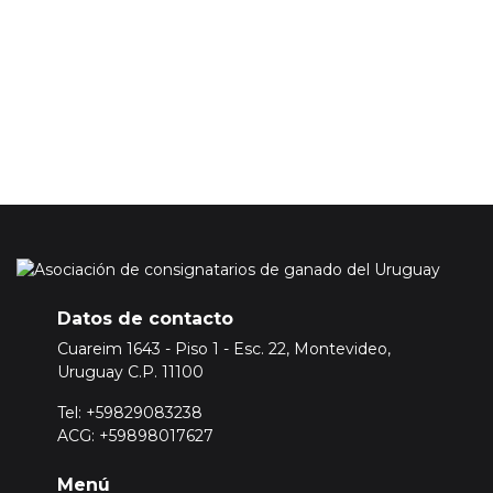
Premium.
Para ello
Inicie sesión o registrese aquí
Datos de contacto
Cuareim 1643 - Piso 1 - Esc. 22, Montevideo,
Uruguay C.P. 11100
Tel: +59829083238
ACG: +59898017627
Menú