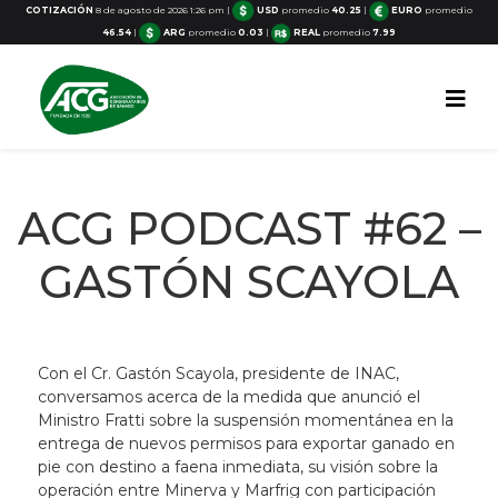
COTIZACIÓN
8 de agosto de 2026 1:26 pm
|
USD
promedio
40.25
|
EURO
promedio
46.54
|
ARG
promedio
0.03
|
REAL
promedio
7.99
ACG PODCAST #62 –
GASTÓN SCAYOLA
Con el Cr. Gastón Scayola, presidente de INAC,
conversamos acerca de la medida que anunció el
Ministro Fratti sobre la suspensión momentánea en la
entrega de nuevos permisos para exportar ganado en
pie con destino a faena inmediata, su visión sobre la
operación entre Minerva y Marfrig con participación