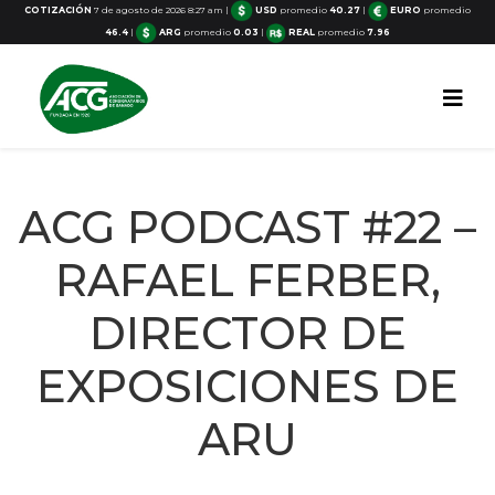
COTIZACIÓN
7 de agosto de 2026 8:27 am
|
USD
promedio
40.27
|
EURO
promedio
46.4
|
ARG
promedio
0.03
|
REAL
promedio
7.96
ACG PODCAST #22 –
RAFAEL FERBER,
DIRECTOR DE
EXPOSICIONES DE
ARU