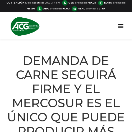
COTIZACIÓN
10 de agosto de 2026 5:17 pm
|
USD
promedio
40.25
|
EURO
promedio
46.54
|
ARG
promedio
0.03
|
REAL
promedio
7.99
DEMANDA DE
CARNE SEGUIRÁ
FIRME Y EL
MERCOSUR ES EL
ÚNICO QUE PUEDE
PRODUCIR MÁS