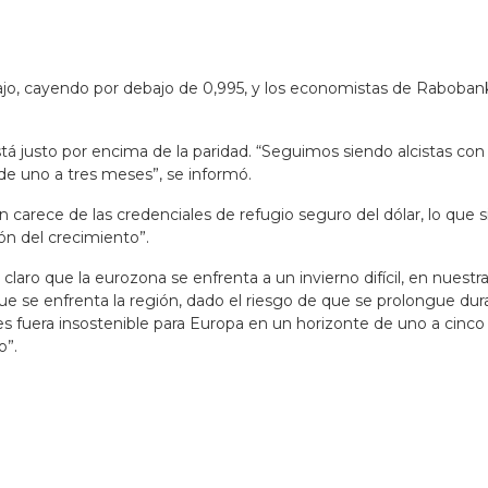
abajo, cayendo por debajo de 0,995, y los economistas de Raboba
está justo por encima de la paridad. “Seguimos siendo alcistas c
de uno a tres meses”, se informó.
arece de las credenciales de refugio seguro del dólar, lo que si
ón del crecimiento”.
laro que la eurozona se enfrenta a un invierno difícil, en nuestr
a que se enfrenta la región, dado el riesgo de que se prolongue du
s fuera insostenible para Europa en un horizonte de uno a cinco
o”.