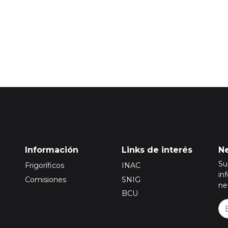
precios del mercado ganadero tendrá que adquirir una suscripción Premium.
Para ello
Inicie sesión o registrese aquí
Información
Links de interés
Ne
Su
Frigoríficos
INAC
in
Comisiones
SNIG
ne
BCU