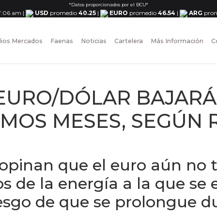
*Datos proporcionados por el BCU*
 7:06 am
|
USD
promedio
40.25
|
EURO
promedio
46.54
|
ARG
pro
ios Mercados
Faenas
Noticias
Cartelera
Más Información
C
EURO/DÓLAR BAJARÁ 
IMOS MESES, SEGÚN
opinan que el euro aún no t
ios de la energía a la que se 
iesgo de que se prolongue d