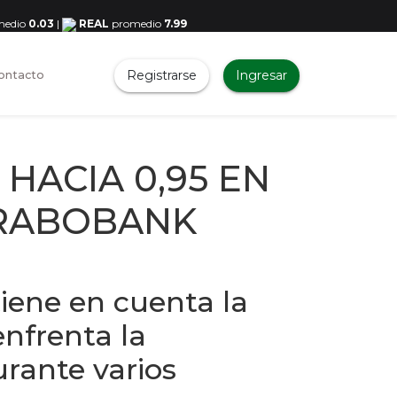
medio
0.03
|
REAL
promedio
7.99
Registrarse
Ingresar
ontacto
HACIA 0,95 EN
 RABOBANK
iene en cuenta la
enfrenta la
urante varios