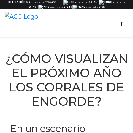
COTIZACIÓN
6 de agosto de 2026 4:58 pm
|
USD
promedio
40.24
|
EURO
promedio
46.49
|
ARG
promedio
0.03
|
REAL
promedio
7.95
¿CÓMO VISUALIZAN
EL PRÓXIMO AÑO
LOS CORRALES DE
ENGORDE?
En un escenario