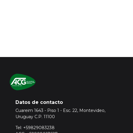
mercado ganadero tendrá que adquirir una suscripción
Premium.
Para ello
Inicie sesión o registrese aquí
Datos de contacto
Cuareim 1643 - Piso 1 - Esc. 22, Montevideo,
Uruguay C.P. 11100
Tel: +59829083238