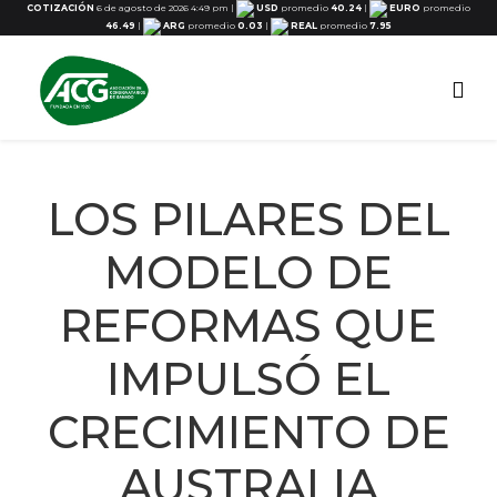
COTIZACIÓN
6 de agosto de 2026 4:49 pm
|
USD
promedio
40.24
|
EURO
promedio
46.49
|
ARG
promedio
0.03
|
REAL
promedio
7.95
LOS PILARES DEL
MODELO DE
REFORMAS QUE
IMPULSÓ EL
CRECIMIENTO DE
AUSTRALIA