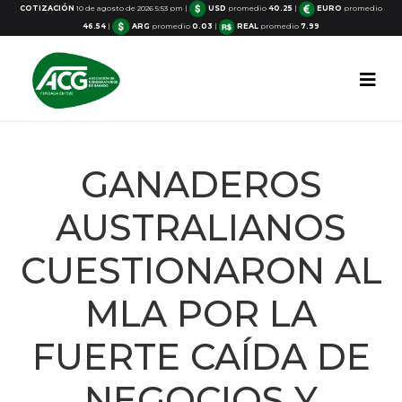
COTIZACIÓN
10 de agosto de 2026 5:53 pm
|
USD
promedio
40.25
|
EURO
promedio
46.54
|
ARG
promedio
0.03
|
REAL
promedio
7.99
GANADEROS
AUSTRALIANOS
CUESTIONARON AL
MLA POR LA
FUERTE CAÍDA DE
NEGOCIOS Y