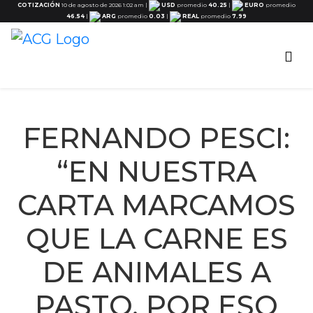
COTIZACIÓN
10 de agosto de 2026 1:02 am
|
USD
promedio
40.25
|
EURO
promedio
46.54
|
ARG
promedio
0.03
|
REAL
promedio
7.99
FERNANDO PESCI:
“EN NUESTRA
CARTA MARCAMOS
QUE LA CARNE ES
DE ANIMALES A
PASTO, POR ESO