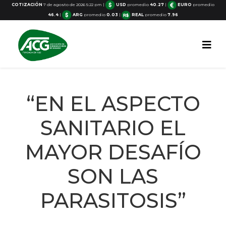
COTIZACIÓN
7 de agosto de 2026 5:22 pm
|
USD
promedio
40.27
|
EURO
promedio
46.4
|
ARG
promedio
0.03
|
REAL
promedio
7.96
“EN EL ASPECTO
SANITARIO EL
MAYOR DESAFÍO
SON LAS
PARASITOSIS”