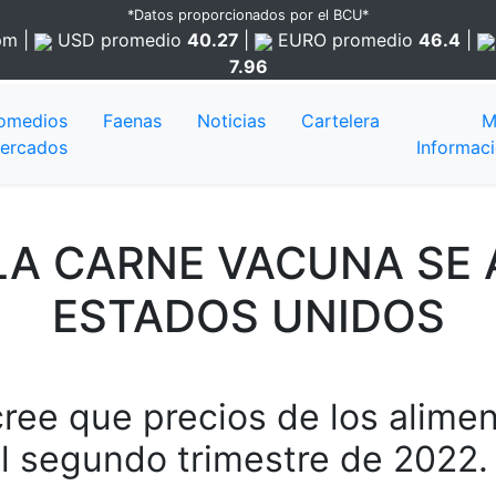
*Datos proporcionados por el BCU*
 pm
|
USD
promedio
40.27
|
EURO
promedio
46.4
|
7.96
omedios
Faenas
Noticias
Cartelera
M
ercados
Informac
LA CARNE VACUNA SE
ESTADOS UNIDOS
ree que precios de los alime
el segundo trimestre de 2022.