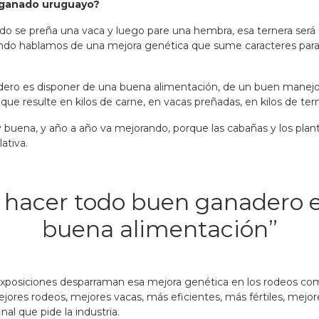
l ganado uruguayo?
do se preña una vaca y luego pare una hembra, esa ternera será u
uando hablamos de una mejora genética que sume caracteres para
ero es disponer de una buena alimentación
, de un buen manejo
 que resulte en kilos de carne, en vacas preñadas, en kilos de te
uena, y año a año va mejorando, porque las cabañas y los plantel
ativa.
 hacer todo buen ganadero 
buena alimentación”
posiciones desparraman esa mejora genética en los rodeos come
res rodeos, mejores vacas, más eficientes, más fértiles, mejore
al que pide la industria.