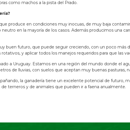
bras como machos a la pista del Prado.
ería?
que produce en condiciones muy inocuas, de muy baja contamina
utro en la mayoría de los casos. Además producimos una carne 
muy buen futuro, que puede seguir creciendo, con un poco más d
otativos, y aplicar todos los manejos requeridos para que las v
onado a Uruguay. Estamos en una región del mundo donde el ag
metros de lluvias, con suelos que aceptan muy buenas pasturas, n
pañando, la ganadería tiene un excelente potencial de futuro, m
 de terneros y de animales que pueden ir a faena anualmente.