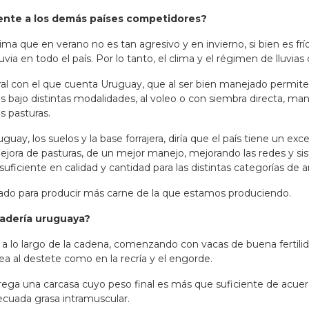
ente a los demás países competidores?
lima que en verano no es tan agresivo y en invierno, si bien es fr
via en todo el país. Por lo tanto, el clima y el régimen de lluvi
al con el que cuenta Uruguay, que al ser bien manejado permite
bajo distintas modalidades, al voleo o con siembra directa, ma
as pasturas.
guay, los suelos y la base forrajera, diría que el país tiene un e
ejora de pasturas, de un mejor manejo, mejorando las redes y sis
suficiente en calidad y cantidad para las distintas categorías de 
ado para producir más carne de la que estamos produciendo
.
nadería uruguaya?
 lo largo de la cadena, comenzando con vacas de buena fertilidad
ea al destete como en la recría y el engorde.
ga una carcasa cuyo peso final es más que suficiente de acuerdo
ecuada grasa intramuscular.