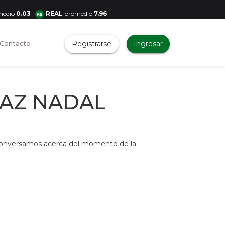
medio
0.03
|
REAL
promedio
7.96
Registrarse
Ingresar
Contacto
ÍAZ NADAL
 conversamos acerca del momento de la