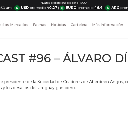
*Datos proporcionados por el BCU*
11:50 am
|
USD
promedio
40.27
|
EURO
promedio
46.4
|
ARG
pro
dios Mercados
Faenas
Noticias
Cartelera
Más Información
AST #96 – ÁLVARO D
te presidente de la Sociedad de Criadores de Aberdeen Angus,
os y los desafíos del Uruguay ganadero.