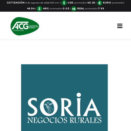
COTIZACIÓN
9 de agosto de 2026 9:37 am
|
USD
promedio
40.25
|
EURO
promedio
46.54
|
ARG
promedio
0.03
|
REAL
promedio
7.99