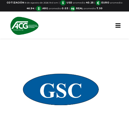
COTIZACIÓN
8 de agosto de 2026 9:41 am
|
USD
promedio
40.25
|
EURO
promedio
46.54
|
ARG
promedio
0.03
|
REAL
promedio
7.99