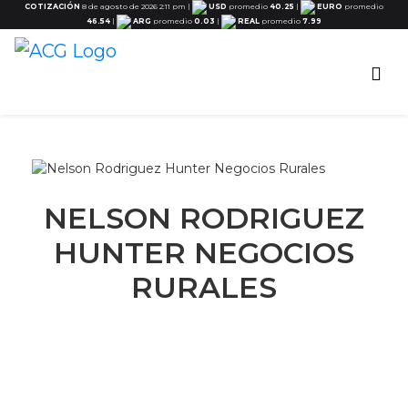
COTIZACIÓN
8 de agosto de 2026 2:11 pm
|
USD
promedio
40.25
|
EURO
promedio
46.54
|
ARG
promedio
0.03
|
REAL
promedio
7.99
NELSON RODRIGUEZ
HUNTER NEGOCIOS
RURALES