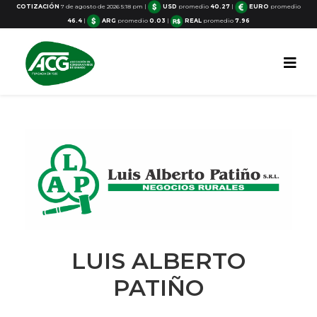
COTIZACIÓN
7 de agosto de 2026 5:18 pm
|
USD
promedio
40.27
|
EURO
promedio
46.4
|
ARG
promedio
0.03
|
REAL
promedio
7.96
LUIS ALBERTO
PATIÑO