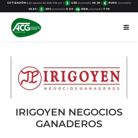
COTIZACIÓN
8 de agosto de 2026 3:18 pm
|
USD
promedio
40.25
|
EURO
promedio
46.54
|
ARG
promedio
0.03
|
REAL
promedio
7.99
IRIGOYEN NEGOCIOS
GANADEROS