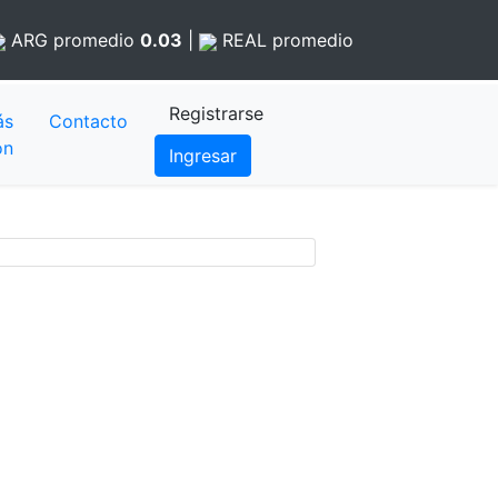
ARG
promedio
0.03
|
REAL
promedio
Registrarse
ás
Contacto
ón
Ingresar