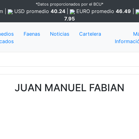
*Datos proporcionados por el BCU*
am
|
USD
promedio
40.24
|
EURO
promedio
46.49
|
7.95
edios
Faenas
Noticias
Cartelera
M
cados
Informaci
JUAN MANUEL FABIAN