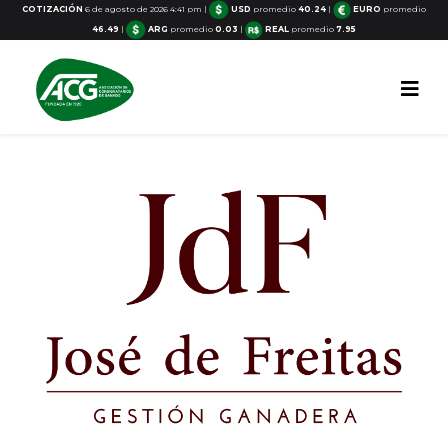
COTIZACIÓN
6 de agosto de 2026 4:41 pm
|
USD
promedio
40.24
|
EURO
promedio
46.49
|
ARG
promedio
0.03
|
REAL
promedio
7.95