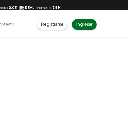
edio
0.03
|
REAL
promedio
7.99
Registrarse
Ingresar
ontacto