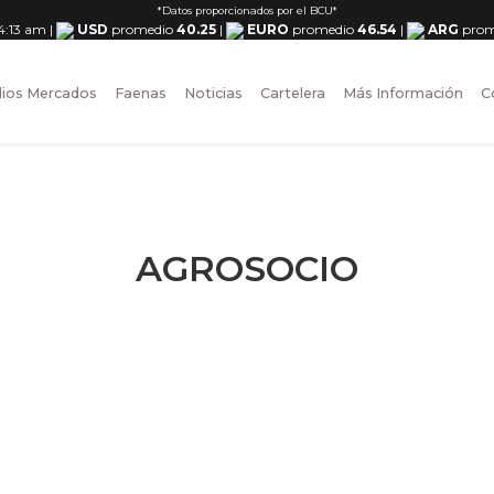
*Datos proporcionados por el BCU*
 4:13 am
|
USD
promedio
40.25
|
EURO
promedio
46.54
|
ARG
prom
ios Mercados
Faenas
Noticias
Cartelera
Más Información
C
AGROSOCIO