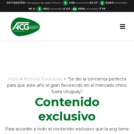
COTIZACIÓN
7 de agosto de 2026 11:19 am
|
USD
promedio
40.27
|
EURO
promedio
46.4
|
ARG
promedio
0.03
|
REAL
promedio
7.96
Inicio
>
Noticias Exclusivas
> “Se dio la tormenta perfecta
para que este año el gran favorecido en el mercado chino
fuera Uruguay”
Contenido
exclusivo
Para acceder a todo el contenido exclusivo que la acg tiene