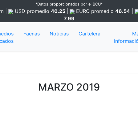
*Datos proporcionados por el BCU*
am
|
USD
promedio
40.25
|
EURO
promedio
46.54
|
7.99
edios
Faenas
Noticias
Cartelera
M
cados
Informaci
MARZO 2019