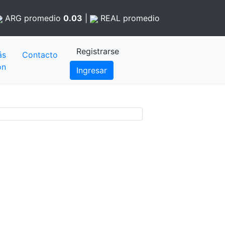
ARG
promedio
0.03
|
REAL
promedio
Registrarse
ás
Contacto
ón
Ingresar