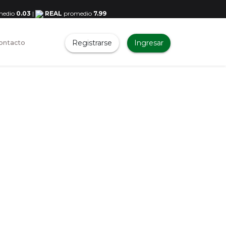
medio
0.03
|
REAL
promedio
7.99
Registrarse
Ingresar
ontacto