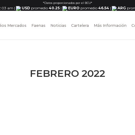
*Datos proporcionados por el BCU*
 2:03 am
|
USD
promedio
40.25
|
EURO
promedio
46.54
|
ARG
pro
ios Mercados
Faenas
Noticias
Cartelera
Más Información
C
FEBRERO 2022