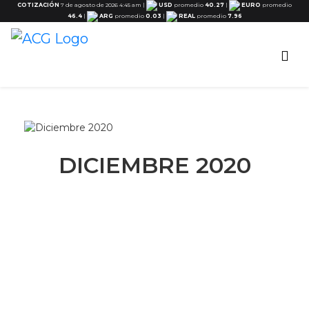
COTIZACIÓN
7 de agosto de 2026 4:45 am
|
USD
promedio
40.27
|
EURO
promedio
46.4
|
ARG
promedio
0.03
|
REAL
promedio
7.96
DICIEMBRE 2020