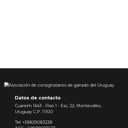
información no incluye los precios de los mercados ganaderos.
En caso de que quiera acceder a la información de precios del
mercado ganadero tendrá que adquirir una suscripción
Premium.
Para ello
Inicie sesión o registrese aquí
Datos de contacto
Cuareim 1643 - Piso 1 - Esc. 22, Montevideo,
Uruguay C.P. 11100
Tel: +59829083238