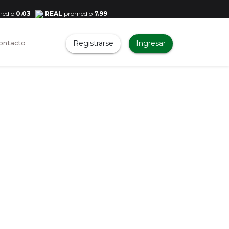
edio
0.03
|
REAL
promedio
7.99
Registrarse
Ingresar
ontacto