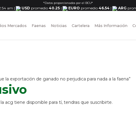
*Datos proporcionados por el BCU*
 2:54 am
|
USD
promedio
40.25
|
EURO
promedio
46.54
|
ARG
prom
ios Mercados
Faenas
Noticias
Cartelera
Más Información
C
 la exportación de ganado no perjudica para nada a la faena”
usivo
 acg tiene disponible para tí, tendras que suscribirte.