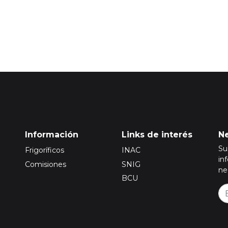
Información
Links de interés
Ne
Su
Frigoríficos
INAC
in
Comisiones
SNIG
ne
BCU