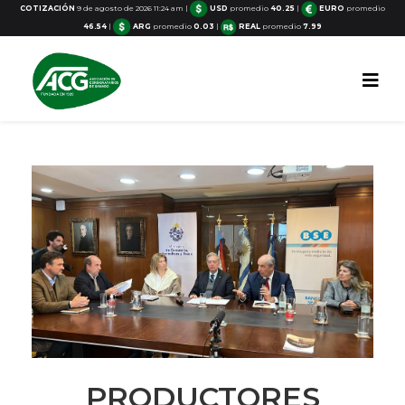
COTIZACIÓN
9 de agosto de 2026 11:24 am
|
USD
promedio
40.25
|
EURO
promedio
46.54
|
ARG
promedio
0.03
|
REAL
promedio
7.99
PRODUCTORES