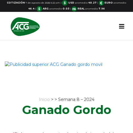
COTIZACIÓN
7 de agosto de 2026 5:22 pm
|
USD
promedio
40.27
|
EURO
promedio
46.4
|
ARG
promedio
0.03
|
REAL
promedio
7.96
Inicio
> > Semana 8 – 2024
Ganado Gordo