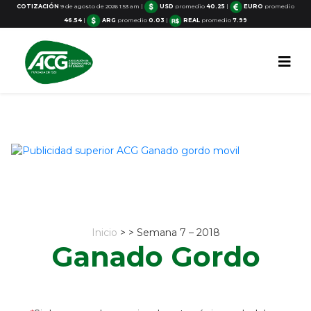
COTIZACIÓN
9 de agosto de 2026 1:53 am
|
USD
promedio
40.25
|
EURO
promedio
46.54
|
ARG
promedio
0.03
|
REAL
promedio
7.99
Inicio
> > Semana 7 – 2018
Ganado Gordo