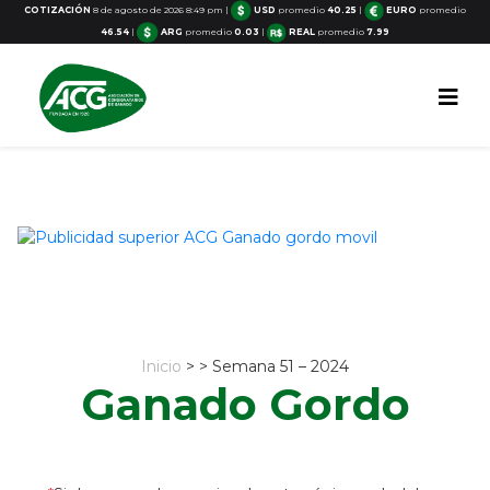
COTIZACIÓN
8 de agosto de 2026 8:49 pm
|
USD
promedio
40.25
|
EURO
promedio
46.54
|
ARG
promedio
0.03
|
REAL
promedio
7.99
Inicio
> > Semana 51 – 2024
Ganado Gordo