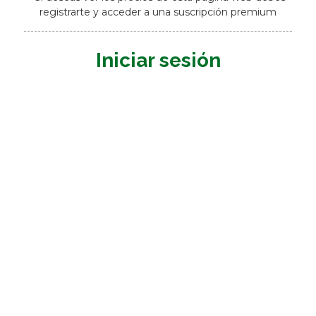
registrarte y acceder a una suscripción premium
Iniciar sesión
Nombre de usuario o E-mail
*
Contraseña
*
Mantenerme conectado
Registrarme
¿Has olvidado tu contraseña?