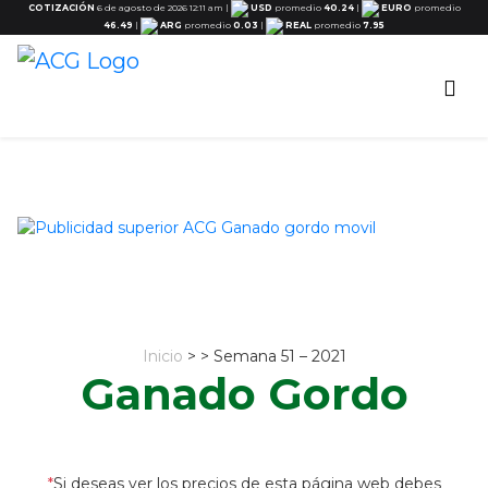
COTIZACIÓN
6 de agosto de 2026 12:11 am
|
USD
promedio
40.24
|
EURO
promedio
46.49
|
ARG
promedio
0.03
|
REAL
promedio
7.95
Inicio
> > Semana 51 – 2021
Ganado Gordo
*
Si deseas ver los precios de esta página web debes