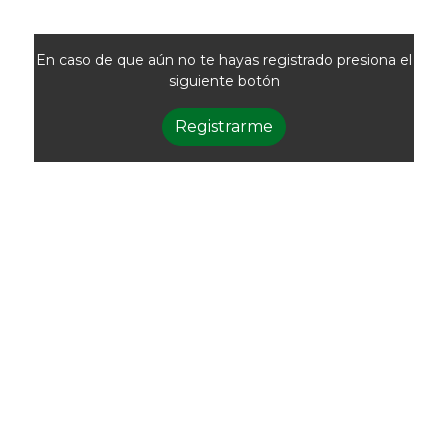
En caso de que aún no te hayas registrado presiona el
siguiente botón
Registrarme
Newsletter
Recibí las noticias
de la ACG