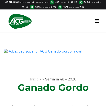
COTIZACIÓN
6 de agosto de 2026 11:29 am
|
USD
promedio
40.24
|
EURO
promedio
46.49
|
ARG
promedio
0.03
|
REAL
promedio
7.95
Inicio
> > Semana 48 – 2020
Ganado Gordo