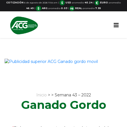
COTIZACIÓN
6 de agosto de 2026 11:54 am
|
USD
promedio
40.24
|
EURO
promedio
46.49
|
ARG
promedio
0.03
|
REAL
promedio
7.95
Inicio
> > Semana 43 – 2022
Ganado Gordo