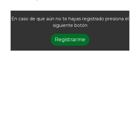
En caso de que aún no te hayas registrado presiona el
siguiente botón
Registrarme
Newsletter
Recibí las noticias
de la ACG