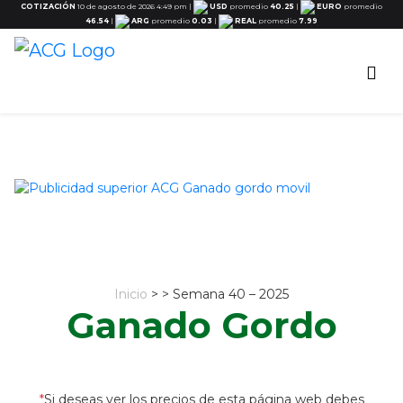
COTIZACIÓN
10 de agosto de 2026 4:49 pm
|
USD
promedio
40.25
|
EURO
promedio
46.54
|
ARG
promedio
0.03
|
REAL
promedio
7.99
Inicio
> > Semana 40 – 2025
Ganado Gordo
*
Si deseas ver los precios de esta página web debes