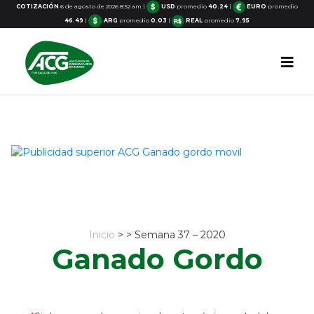
COTIZACIÓN
6 de agosto de 2026 8:52 am
|
USD
promedio
40.24
|
EURO
promedio
46.49
|
ARG
promedio
0.03
|
REAL
promedio
7.95
Inicio
> > Semana 37 – 2020
Ganado Gordo