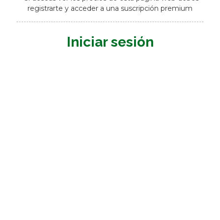
registrarte y acceder a una suscripción premium
Iniciar sesión
Nombre de usuario o E-mail
*
Contraseña
*
Mantenerme conectado
Registrarme
¿Has olvidado tu contraseña?