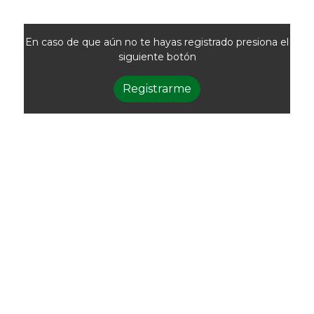
En caso de que aún no te hayas registrado presiona el
siguiente botón
Registrarme
Newsletter
Recibí las noticias
de la ACG