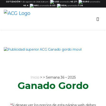
COTIZACIÓN
7 de agosto de 2026 3:28 pm
|
USD
promedio
40.27
|
EURO
promedio
46.4
|
ARG
promedio
0.03
|
REAL
promedio
7.96
Inicio
> > Semana 36 – 2025
Ganado Gordo
*
Si deseas ver los precios de esta página web debes