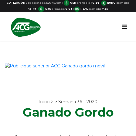
COTIZACIÓN
6 de agosto de 2026 7:28 pm
|
USD
promedio
40.24
|
EURO
promedio
46.49
|
ARG
promedio
0.03
|
REAL
promedio
7.95
Inicio
> > Semana 36 – 2020
Ganado Gordo